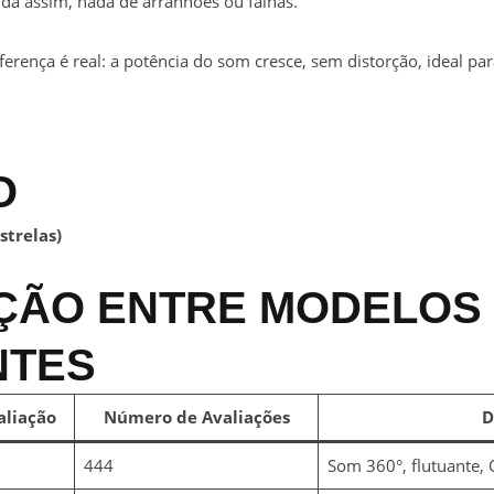
inda assim, nada de arranhões ou falhas.
erença é real: a potência do som cresce, sem distorção, ideal pa
O
strelas)
ÇÃO ENTRE MODELOS
NTES
aliação
Número de Avaliações
D
444
Som 360°, flutuante,