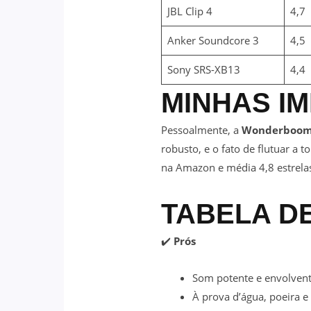
JBL Clip 4
4,7
Anker Soundcore 3
4,5
Sony SRS-XB13
4,4
MINHAS I
Pessoalmente, a
Wonderboom
robusto, e o fato de flutuar a 
na Amazon e média 4,8 estrelas
TABELA D
✔️
Prós
Som potente e envolven
À prova d’água, poeira 