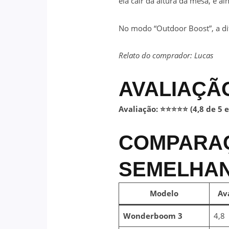
ela cair da altura da mesa, e a
No modo “Outdoor Boost”, a dif
Relato do comprador: Lucas
AVALIAÇÃ
Avaliação: ⭐⭐⭐⭐⭐ (4,8 de 5 e
COMPARA
SEMELHA
Modelo
Av
Wonderboom 3
4,8