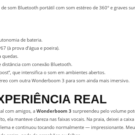
 de som Bluetooth portátil com som estéreo de 360° e graves s
utonomia de bateria.
67 (à prova d’água e poeira).
a quedas.
e distância com conexão Bluetooth.
ost”, que intensifica o som em ambientes abertos.
éreo com outra Wonderboom 3 para som ainda mais imersivo.
XPERIÊNCIA REAL
tal com amigos, a
Wonderboom 3
surpreendeu pelo volume pote
ela manteve clareza nas faixas vocais. Na praia, deixei a caixa n
oblema e continuou tocando normalmente — impressionante. Meu