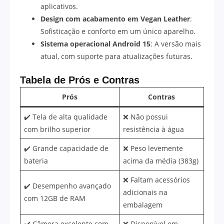
aplicativos.
Design com acabamento em Vegan Leather
:
Sofisticação e conforto em um único aparelho.
Sistema operacional Android 15
: A versão mais
atual, com suporte para atualizações futuras.
Tabela de Prós e Contras
Prós
Contras
✔️ Tela de alta qualidade
❌ Não possui
com brilho superior
resistência à água
✔️ Grande capacidade de
❌ Peso levemente
bateria
acima da média (383g)
❌ Faltam acessórios
✔️ Desempenho avançado
adicionais na
com 12GB de RAM
embalagem
✔️ Câmera excelente com
❌ Disponível em