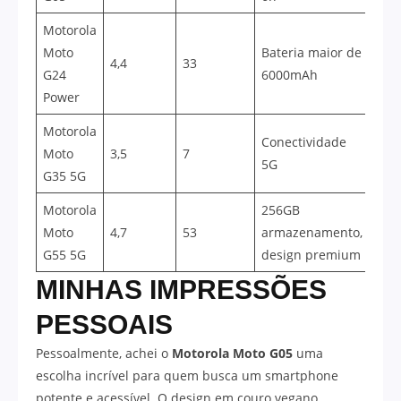
Motorola
Moto
Bateria maior de
4,4
33
G24
6000mAh
Power
Motorola
Conectividade
Moto
3,5
7
5G
G35 5G
Motorola
256GB
Moto
4,7
53
armazenamento,
G55 5G
design premium
MINHAS IMPRESSÕES
PESSOAIS
Pessoalmente, achei o
Motorola Moto G05
uma
escolha incrível para quem busca um smartphone
potente e acessível. O design em couro vegano