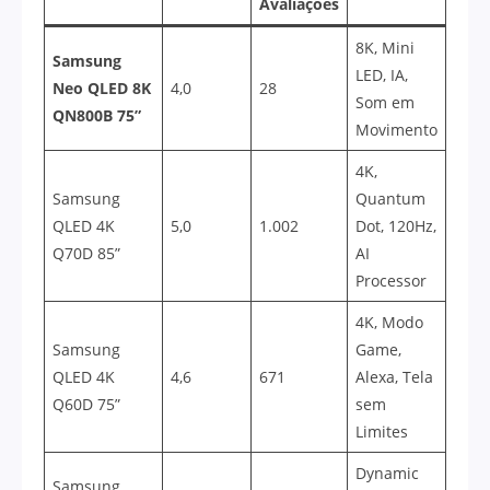
Avaliações
8K, Mini
Samsung
LED, IA,
Neo QLED 8K
4,0
28
Som em
QN800B 75”
Movimento
4K,
Samsung
Quantum
QLED 4K
5,0
1.002
Dot, 120Hz,
Q70D 85”
AI
Processor
4K, Modo
Samsung
Game,
QLED 4K
4,6
671
Alexa, Tela
Q60D 75”
sem
Limites
Dynamic
Samsung