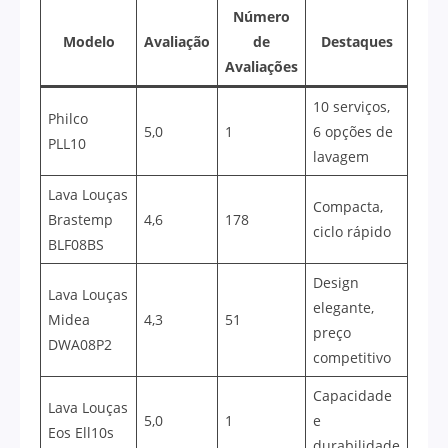
Número
Modelo
Avaliação
de
Destaques
Avaliações
10 serviços,
Philco
5,0
1
6 opções de
PLL10
lavagem
Lava Louças
Compacta,
Brastemp
4,6
178
ciclo rápido
BLF08BS
Design
Lava Louças
elegante,
Midea
4,3
51
preço
DWA08P2
competitivo
Capacidade
Lava Louças
5,0
1
e
Eos Ell10s
durabilidade