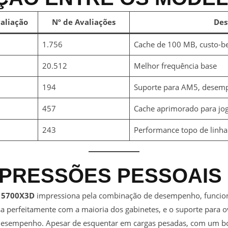
aliação
Nº de Avaliações
Des
1.756
Cache de 100 MB, custo-b
20.512
Melhor frequência base
194
Suporte para AM5, desem
457
Cache aprimorado para jo
243
Performance topo de linh
MPRESSÕES PESSOAIS
 5700X3D
impressiona pela combinação de desempenho, funciona
sa perfeitamente com a maioria dos gabinetes, e o suporte para 
desempenho. Apesar de esquentar em cargas pesadas, com um bom