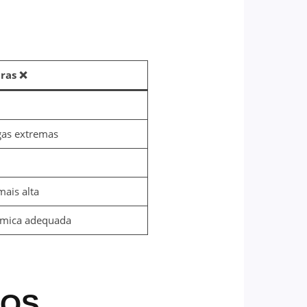
ras
❌
gas extremas
mais alta
érmica adequada
LOS