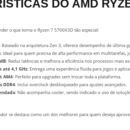
ÍSTICAS DO AMD RYZE
ender o que torna o Ryzen 7 5700X3D tão especial:
: Baseado na arquitetura Zen 3, oferece desempenho de última g
s
: Ideal para quem precisa de alta performance em multitarefas, j
 MB
: Reduz latências e melhora a eficiência nos processos mais ex
e até 4,1 GHz
: Entrega uma experiência fluida para jogos e aplic
et AM4
: Perfeito para upgrades sem trocar toda a plataforma.
as DDR4
: Inclui overclock desbloqueado para ajustes avançados.
endado
: Não acompanha cooler, sendo indicado o uso de soluçõe
ador se destaca como um dos melhores para quem deseja aprove