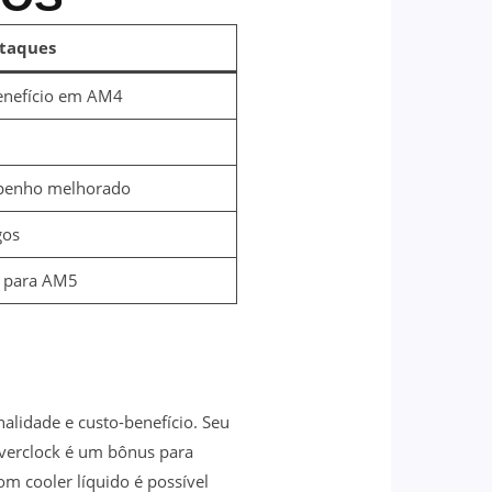
taques
enefício em AM4
penho melhorado
gos
a para AM5
lidade e custo-benefício. Seu
overclock é um bônus para
 cooler líquido é possível