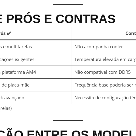
E PRÓS E CONTRAS
rós
✔️
Cont
 e multitarefas
Não acompanha cooler
cações exigentes
Temperatura elevada em car
ra plataforma AM4
Não compatível com DDR5
a de placa-mãe
Frequência base poderia ser 
ck avançado
Necessita de configuração t
relas)
ÃO ENTRE OS MODE