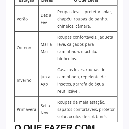
Estação
Meses
O Que Levar
Roupas leves, protetor solar,
Dez a
Verão
chapéu, roupas de banho,
Fev
chinelos, câmera.
Roupas confortáveis, jaqueta
Mar a
leve, calçados para
Outono
Mai
caminhada, mochila,
binóculos.
Casacos leves, roupas de
Jun a
caminhada, repelente de
Inverno
Ago
insetos, garrafa de água
reutilizável.
Roupas de meia estação,
Set a
Primavera
sapatos confortáveis, protetor
Nov
solar, óculos de sol, boné.
O QUE FAZER COM