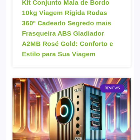
Kit Conjunto Mala de Bordo
10kg Viagem Rígida Rodas
360º Cadeado Segredo mais
Frasqueira ABS Gladiador
A2MB Rosé Gold: Conforto e
Estilo para Sua Viagem
REVIEWS