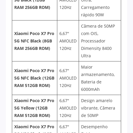
RAM 256GB ROM)
120Hz
Carregamento
rápido 90W
Câmera de 50MP
Xiaomi Poco X7 Pro
6,67″
com OIS,
5G NFC Black (8GB
AMOLED
Processador
RAM 256GB ROM)
120Hz
Dimensity 8400
Ultra
Maior
Xiaomi Poco X7 Pro
6,67″
armazenamento,
5G NFC Black (12GB
AMOLED
Bateria de
RAM 512GB ROM)
120Hz
6000mAh
Xiaomi Poco X7 Pro
6,67″
Design amarelo
5G Yellow (12GB
AMOLED
vibrante, Câmera
RAM 512GB ROM)
120Hz
de 50MP
Xiaomi Poco X7 Pro
6,67″
Desempenho