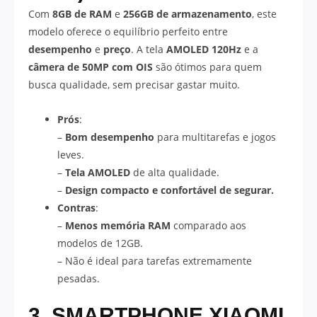
Com
8GB de RAM
e
256GB de armazenamento
, este
modelo oferece o equilíbrio perfeito entre
desempenho
e
preço
. A tela
AMOLED 120Hz
e a
câmera de 50MP com OIS
são ótimos para quem
busca qualidade, sem precisar gastar muito.
Prós
:
–
Bom desempenho
para multitarefas e jogos
leves.
–
Tela AMOLED
de alta qualidade.
–
Design compacto e confortável de segurar.
Contras
:
–
Menos memória RAM
comparado aos
modelos de 12GB.
– Não é ideal para tarefas extremamente
pesadas.
3. SMARTPHONE XIAOMI