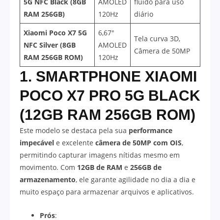
5G NFC Black (8GB
AMOLED
fluido para uso
RAM 256GB)
120Hz
diário
Xiaomi Poco X7 5G
6,67″
Tela curva 3D,
NFC Silver (8GB
AMOLED
Câmera de 50MP
RAM 256GB ROM)
120Hz
1. SMARTPHONE XIAOMI
POCO X7 PRO 5G BLACK
(12GB RAM 256GB ROM)
Este modelo se destaca pela sua
performance
impecável
e excelente
câmera de 50MP com OIS
,
permitindo capturar imagens nítidas mesmo em
movimento. Com
12GB de RAM
e
256GB de
armazenamento
, ele garante agilidade no dia a dia e
muito espaço para armazenar arquivos e aplicativos.
Prós
: