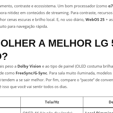
samento, contraste e ecossistema. Um bom processador (como
α7
hora nitidez em conteúdos de streaming. Para contraste, recurs
r cenas escuras e brilho local. E, no uso diário,
WebOS 25
+ as
muito para navegação rápida.
OLHER A MELHOR LG 
O?
ais peso a
Dolby Vision
e ao tipo de painel (OLED costuma brilhar
ade como
FreeSync/G-Sync
. Para sala muito iluminada, modelos 
) tendem a se sair melhor. Por fim, compare o “pacote” de conveni
 isso que você vai sentir todos os dias.
Tela/Hz
De
QNED 4K (Hz não divulgado)
Local Dimmin