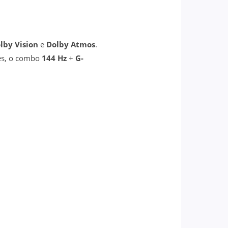
lby Vision
e
Dolby Atmos
.
mes, o combo
144 Hz
+
G-