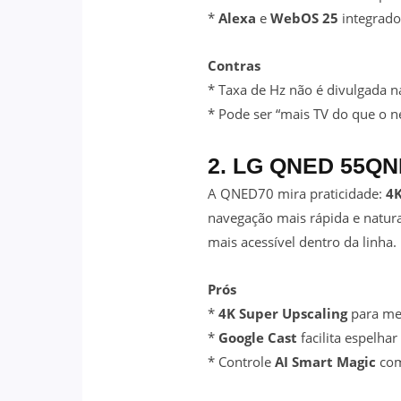
*
Alexa
e
WebOS 25
integrado
Contras
* Taxa de Hz não é divulgada na
* Pode ser “mais TV do que o n
2. LG QNED 55QN
A QNED70 mira praticidade:
4K
navegação mais rápida e natur
mais acessível dentro da linha.
Prós
*
4K Super Upscaling
para me
*
Google Cast
facilita espelhar
* Controle
AI Smart Magic
com