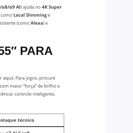
/α8/α9 AI
) ajuda no
4K Super
os como
Local Dimming
e
sistente (como
Alexa
) e
55″ PARA
 aqui). Para jogos, procure
com maior “força” de brilho e
ência: controle inteligente,
staque técnico
g
+
α7 AI Gen8