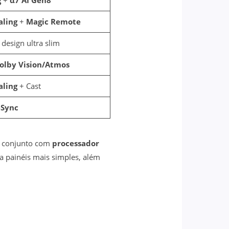
aling
+
Magic Remote
design ultra slim
olby Vision/Atmos
aling
+ Cast
eSync
O conjunto com
processador
 painéis mais simples, além