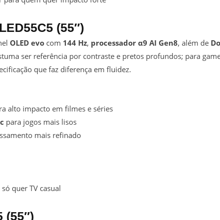
LED55C5 (55″)
nel
OLED evo
com
144 Hz
,
processador α9 AI Gen8
, além de
Do
ostuma ser referência por contraste e pretos profundos; para ga
ecificação que faz diferença em fluidez.
a alto impacto em filmes e séries
c
para jogos mais lisos
essamento mais refinado
 só quer TV casual
 (55″)