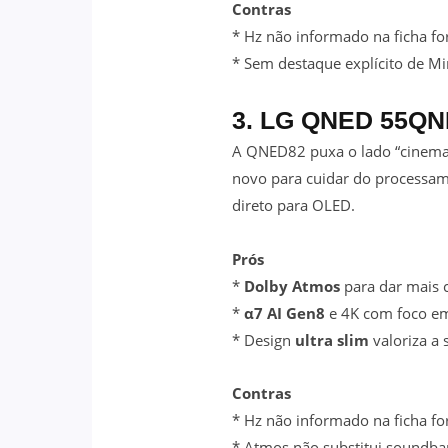
Contras
* Hz não informado na ficha fo
* Sem destaque explícito de M
3. LG QNED 55QN
A QNED82 puxa o lado “cinem
novo para cuidar do processam
direto para OLED.
Prós
*
Dolby Atmos
para dar mais 
*
α7 AI Gen8
e 4K com foco em
* Design
ultra slim
valoriza a 
Contras
* Hz não informado na ficha fo
* Atmos não substitui soundba