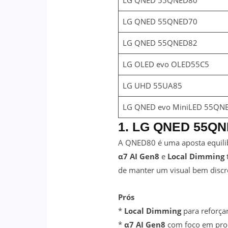
LG QNED 55QNED70
LG QNED 55QNED82
LG OLED evo OLED55C5
LG UHD 55UA85
LG QNED evo MiniLED 55QN
1. LG QNED 55QN
A QNED80 é uma aposta equilib
α7 AI Gen8
e
Local Dimming
de manter um visual bem discr
Prós
*
Local Dimming
para reforçar
*
α7 AI Gen8
com foco em pro