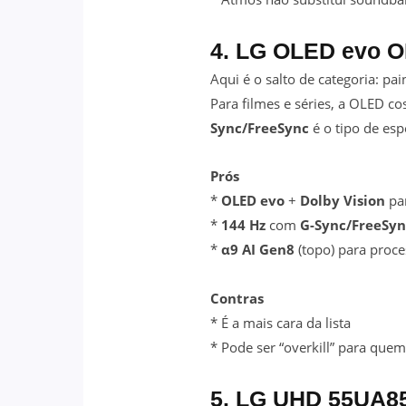
4. LG OLED evo O
Aqui é o salto de categoria: pai
Para filmes e séries, a OLED c
Sync/FreeSync
é o tipo de esp
Prós
*
OLED evo
+
Dolby Vision
par
*
144 Hz
com
G-Sync/FreeSyn
*
α9 AI Gen8
(topo) para proc
Contras
* É a mais cara da lista
* Pode ser “overkill” para quem
5. LG UHD 55UA85