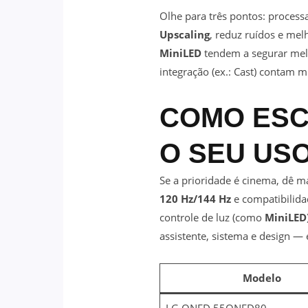
Olhe para três pontos: proces
Upscaling
, reduz ruídos e mel
MiniLED
tendem a segurar melho
integração (ex.: Cast) contam 
COMO ESC
O SEU US
Se a prioridade é cinema, dê m
120 Hz/144 Hz
e compatibilid
controle de luz (como
MiniLED
assistente, sistema e design — é
Modelo
LG QNED 55QNED80