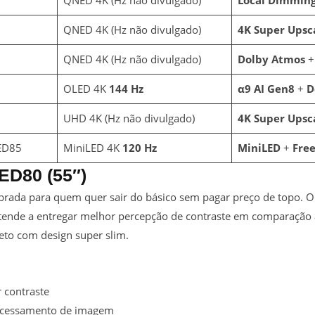
QNED 4K (Hz não divulgado)
4K Super Upsc
QNED 4K (Hz não divulgado)
Dolby Atmos
+ 
OLED 4K
144 Hz
α9 AI Gen8
+
D
UHD 4K (Hz não divulgado)
4K Super Upsc
ED85
MiniLED 4K
120 Hz
MiniLED
+
Fre
ED80 (55″)
rada para quem quer sair do básico sem pagar preço de topo. 
tende a entregar melhor percepção de contraste em comparação a
eto com design super slim.
 contraste
cessamento de imagem