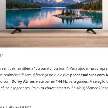
52
 sem cair no dilema “ou barato, ou bom”. Para ajudar na compra
e realmente fazem diferença no dia a dia:
processadores com I
dio com
Dolby Atmos
e até painel
144 Hz
para games. A seleção 
éfilos e jogadores. Palavra-chave: smart tv 55 4k lg 55qned70as
NED, UHD ou OLED?