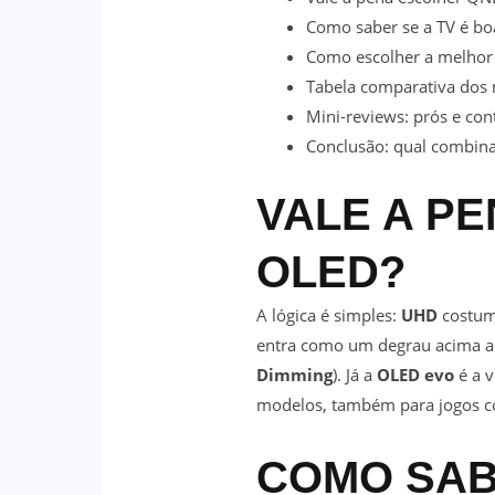
Como saber se a TV é boa
Como escolher a melhor 
Tabela comparativa dos
Mini-reviews: prós e con
Conclusão: qual combin
VALE A P
OLED?
A lógica é simples:
UHD
costuma
entra como um degrau acima ao
Dimming
). Já a
OLED evo
é a v
modelos, também para jogos co
COMO SABE