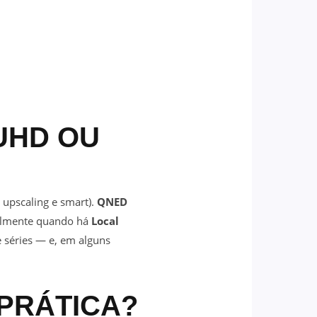
UHD OU
, upscaling e smart).
QNED
ialmente quando há
Local
e séries — e, em alguns
 PRÁTICA?