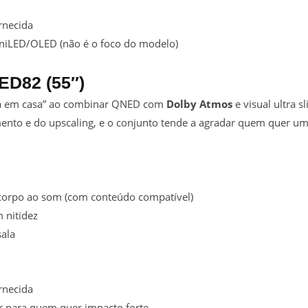
rnecida
iniLED/OLED (não é o foco do modelo)
ED82 (55″)
a em casa” ao combinar QNED com
Dolby Atmos
e visual ultra s
ento e do upscaling, e o conjunto tende a agradar quem quer um
corpo ao som (com conteúdo compatível)
 nitidez
sala
rnecida
r para quem quer impacto forte