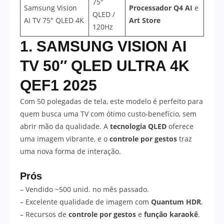
75″
Samsung Vision
Processador Q4 AI
e
QLED /
AI TV 75″ QLED 4K
Art Store
120Hz
1. SAMSUNG VISION AI
TV 50″ QLED ULTRA 4K
QEF1 2025
Com 50 polegadas de tela, este modelo é perfeito para
quem busca uma TV com ótimo custo-benefício, sem
abrir mão da qualidade. A
tecnologia QLED
oferece
uma imagem vibrante, e o
controle por gestos
traz
uma nova forma de interação.
Prós
– Vendido ~500 unid. no mês passado.
– Excelente qualidade de imagem com
Quantum HDR
.
– Recursos de
controle por gestos
e
função karaokê
.