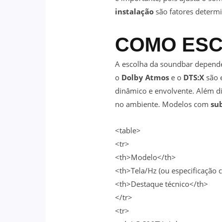
instalação
são fatores determ
COMO ESC
A escolha da soundbar depende 
o
Dolby Atmos
e o
DTS:X
são 
dinâmico e envolvente. Além di
no ambiente. Modelos com
su
<table>
<tr>
<th>Modelo</th>
<th>Tela/Hz (ou especificação 
<th>Destaque técnico</th>
</tr>
<tr>