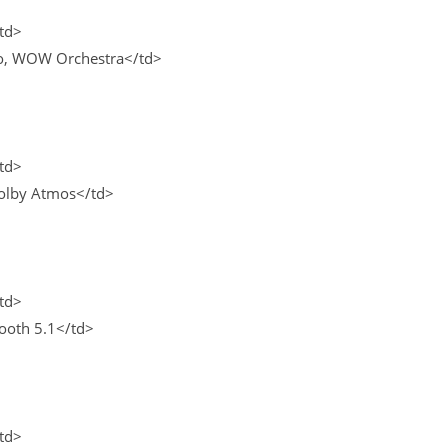
td>
o, WOW Orchestra</td>
td>
Dolby Atmos</td>
td>
tooth 5.1</td>
td>