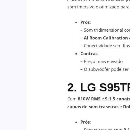
som imersivo e otimizado para
Prós
:
– Som tridimensional c
–
AI Room Calibration
– Conectividade sem fi
Contras
:
– Preço mais elevado
– O subwoofer pode se
2. LG S95T
Com
810W RMS
e
9.1.5 canai
caixas de som traseiras
e
Do
Prós
:
– Som surround com
9.1