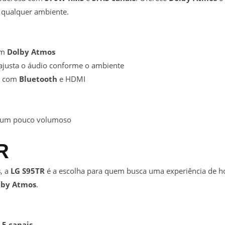
 qualquer ambiente.
om
Dolby Atmos
ajusta o áudio conforme o ambiente
os com
Bluetooth
e HDMI
r um pouco volumoso
R
s
, a
LG S95TR
é a escolha para quem busca uma experiência de ho
lby Atmos
.
.5 canais