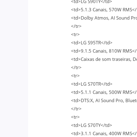
<td>LG S90TY</td>
<td>5.1.3 Canais, 570W RMS</
<td>Dolby Atmos, AI Sound Pr
</tr>
<tr>
<td>LG S95TR</td>
<td>9.1.5 Canais, 810W RMS</
<td>Caixas de som traseiras, 
</tr>
<tr>
<td>LG S70TR</td>
<td>5.1.1 Canais, 500W RMS</
<td>DTS:X, AI Sound Pro, Blue
</tr>
<tr>
<td>LG S70TY</td>
<td>3.1.1 Canais, 400W RMS</