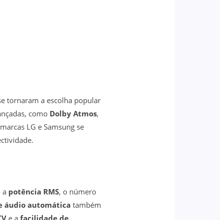
se tornaram a escolha popular
vançadas, como
Dolby Atmos
,
s marcas LG e Samsung se
ctividade.
o a
potência RMS
, o número
e áudio automática
também
TV
e a
facilidade de