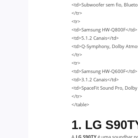
<td>Subwoofer sem fio, Blueto
</tr>
<tr>
<td>Samsung HW-Q800F</td>
<td>5.1.2 Canais</td>
<td>Q-Symphony, Dolby Atmos,
</tr>
<tr>
<td>Samsung HW-Q600F</td>
<td>3.1.2 Canais</td>
<td>SpaceFit Sound Pro, Dolb
</tr>
</table>
1. LG S90T
A
LG S90TY
é uma soundbar p