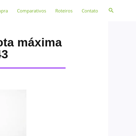
mpra
Comparativos
Roteiros
Contato
ota máxima
43