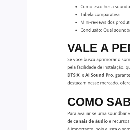
Como escolher a soundba
Tabela comparativa
Mini-reviews dos produt
Conclusão: Qual soundba
VALE A PE
Se você busca aprimorar o som
pela facilidade de instalação
DTS:X
, e
AI Sound Pro
, garant
destacam nesse mercado, ofere
COMO SAB
Para avaliar se uma soundbar 
de
canais de áudio
e recurso
é importante, pois ajusta o so