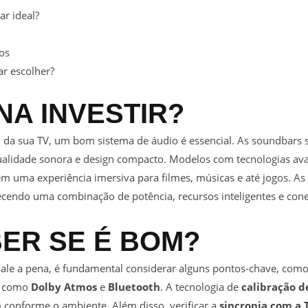
r ideal?
os
r escolher?
NA INVESTIR?
 da sua TV, um bom sistema de áudio é essencial. As soundbars 
, qualidade sonora e design compacto. Modelos com tecnologias a
em uma experiência imersiva para filmes, músicas e até jogos. A
cendo uma combinação de potência, recursos inteligentes e cone
ER SE É BOM?
vale a pena, é fundamental considerar alguns pontos-chave, com
s como
Dolby Atmos
e
Bluetooth
. A tecnologia de
calibração d
m conforme o ambiente. Além disso, verificar a
sincronia com a 