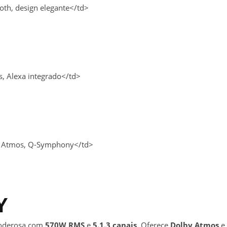
oth, design elegante</td>
 Alexa integrado</td>
y Atmos, Q-Symphony</td>
Y
oderosa com
570W RMS
e
5.1.3 canais
. Oferece
Dolby Atmos
e