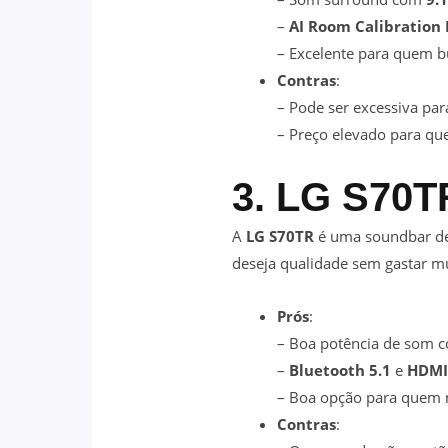
–
AI Room Calibration 
– Excelente para quem 
Contras
:
– Pode ser excessiva pa
– Preço elevado para q
3. LG S70T
A
LG S70TR
é uma soundbar d
deseja qualidade sem gastar mu
Prós
:
– Boa potência de som
–
Bluetooth 5.1
e
HDMI
– Boa opção para quem n
Contras
: