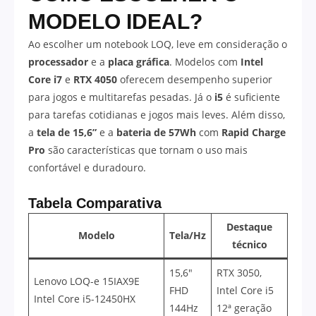
MODELO IDEAL?
Ao escolher um notebook LOQ, leve em consideração o
processador
e a
placa gráfica
. Modelos com
Intel
Core i7
e
RTX 4050
oferecem desempenho superior
para jogos e multitarefas pesadas. Já o
i5
é suficiente
para tarefas cotidianas e jogos mais leves. Além disso,
a
tela de 15,6”
e a
bateria de 57Wh
com
Rapid Charge
Pro
são características que tornam o uso mais
confortável e duradouro.
Tabela Comparativa
Destaque
Modelo
Tela/Hz
técnico
15,6″
RTX 3050,
Lenovo LOQ-e 15IAX9E
FHD
Intel Core i5
Intel Core i5-12450HX
144Hz
12ª geração