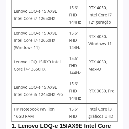
15,6″
RTX 4050,
Lenovo LOQ-e 15IAX9E
FHD
Intel Core i7
Intel Core i7-12650HX
144Hz
12ª geração
Lenovo LOQ-e 15IAX9E
15,6″
RTX 4050,
Intel Core i7-12650HX
FHD
Windows 11
(Windows 11)
144Hz
15,6″
Lenovo LOQ 15IRX9 Intel
RTX 4050,
FHD
Core i7-13650HX
Max-Q
144Hz
15,6″
Lenovo LOQ-e 15IAX9E
FHD
RTX 3050, Pro
Intel Core i5-12450HX Pro
144Hz
HP Notebook Pavilion
15,6″
Intel Core i3,
16GB RAM
FHD
gráficos UHD
1. Lenovo LOQ-e 15IAX9E Intel Core