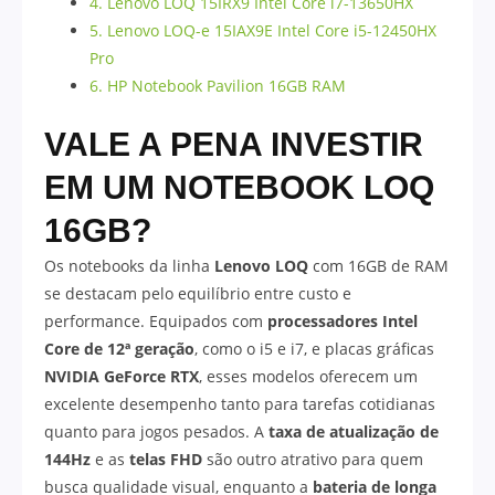
4. Lenovo LOQ 15IRX9 Intel Core i7-13650HX
5. Lenovo LOQ-e 15IAX9E Intel Core i5-12450HX
Pro
6. HP Notebook Pavilion 16GB RAM
VALE A PENA INVESTIR
EM UM NOTEBOOK LOQ
16GB?
Os notebooks da linha
Lenovo LOQ
com 16GB de RAM
se destacam pelo equilíbrio entre custo e
performance. Equipados com
processadores Intel
Core de 12ª geração
, como o i5 e i7, e placas gráficas
NVIDIA GeForce RTX
, esses modelos oferecem um
excelente desempenho tanto para tarefas cotidianas
quanto para jogos pesados. A
taxa de atualização de
144Hz
e as
telas FHD
são outro atrativo para quem
busca qualidade visual, enquanto a
bateria de longa