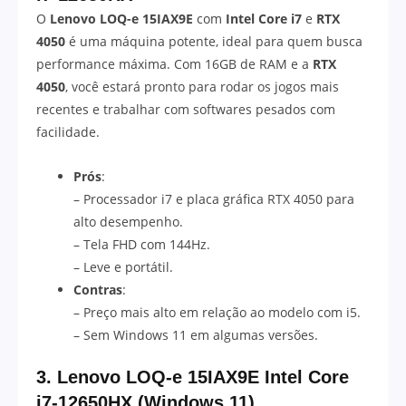
O
Lenovo LOQ-e 15IAX9E
com
Intel Core i7
e
RTX
4050
é uma máquina potente, ideal para quem busca
performance máxima. Com 16GB de RAM e a
RTX
4050
, você estará pronto para rodar os jogos mais
recentes e trabalhar com softwares pesados com
facilidade.
Prós
:
– Processador i7 e placa gráfica RTX 4050 para
alto desempenho.
– Tela FHD com 144Hz.
– Leve e portátil.
Contras
:
– Preço mais alto em relação ao modelo com i5.
– Sem Windows 11 em algumas versões.
3. Lenovo LOQ-e 15IAX9E Intel Core
i7-12650HX (Windows 11)