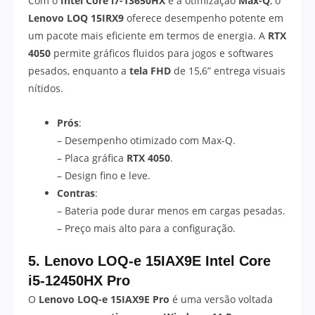
Com o
Intel Core i7-13650HX
e a otimização
Max-Q
, o
Lenovo LOQ 15IRX9
oferece desempenho potente em
um pacote mais eficiente em termos de energia. A
RTX
4050
permite gráficos fluidos para jogos e softwares
pesados, enquanto a
tela FHD
de 15,6” entrega visuais
nítidos.
Prós
:
– Desempenho otimizado com Max-Q.
– Placa gráfica
RTX 4050
.
– Design fino e leve.
Contras
:
– Bateria pode durar menos em cargas pesadas.
– Preço mais alto para a configuração.
5. Lenovo LOQ-e 15IAX9E Intel Core
i5-12450HX Pro
O
Lenovo LOQ-e 15IAX9E Pro
é uma versão voltada