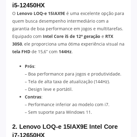
i5-12450HX
O
Lenovo LOQ-e 15IAX9E
é uma excelente opção para
quem busca desempenho intermediário com a
garantia de boa performance em jogos e multitarefas.
Equipado com
Intel Core i5 de 12ª geração
e
RTX
3050
, ele proporciona uma ótima experiência visual na
tela FHD
de 15,6” com
144Hz
.
Prós
:
– Boa performance para jogos e produtividade.
– Tela de alta taxa de atualização (144Hz).
– Design leve e portátil.
Contras
:
– Performance inferior ao modelo com i7.
– Sem suporte para Windows 11.
2. Lenovo LOQ-e 15IAX9E Intel Core
i7-12650HX