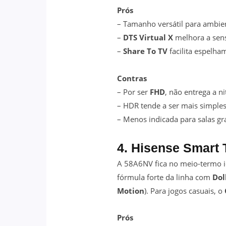
Prós
– Tamanho versátil para ambi
–
DTS Virtual X
melhora a sen
–
Share To TV
facilita espelha
Contras
– Por ser
FHD
, não entrega a n
– HDR tende a ser mais simples
– Menos indicada para salas g
4. Hisense Smart
A 58A6NV fica no meio-termo id
fórmula forte da linha com
Dol
Motion
). Para jogos casuais, o
Prós