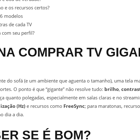
 e os recursos certos?
 6 modelos
tras de cada TV
 com seu perfil?
ENA COMPRAR TV GIGA
iente do sofá (e um ambiente que aguenta o tamanho), uma tela ma
ortes. O ponto é que “gigante” não resolve tudo:
brilho
,
contras
a quanto polegadas, especialmente em salas claras e no streamin
ização (Hz)
e recursos como
FreeSync
; para maratonas, recur
o dia a dia.
ER SE É BOM?