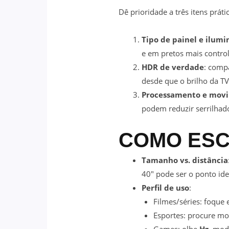
Dê prioridade a três itens práti
Tipo de painel e ilum
e em pretos mais contro
HDR de verdade
: comp
desde que o brilho da T
Processamento e mov
podem reduzir serrilhado
COMO ES
Tamanho vs. distância
40″ pode ser o ponto id
Perfil de uso
:
Filmes/séries: foque
Esportes: procure m