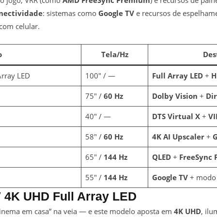
o jogo, VRR (como
AMD FreeSync Premium
) e recursos de paine
nectividade
: sistemas como
Google TV
e recursos de espelham
com celular.
o
Tela/Hz
Des
Array LED
100″ / —
Full Array LED
+
H
75″ /
60 Hz
Dolby Vision
+
Dir
40″ / —
DTS Virtual X
+
VI
58″ /
60 Hz
4K AI Upscaler
+
G
65″ /
144 Hz
QLED
+
FreeSync
55″ /
144 Hz
Google TV
+ modo 
 4K UHD Full Array LED
inema em casa” na veia — e este modelo aposta em
4K UHD
, il