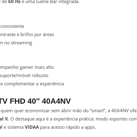
l de
60 Hz
e uma Game Bar integrada.
consistente
traste e brilho por áreas
am no streaming
empenho gamer mais alto
 suporte/móvel robusto
e complementar a experiência
 TV FHD 40″ 40A4NV
 quem quer economizar sem abrir mão do “smart”, a 40A4NV ofe
al X
. O destaque aqui é a experiência prática: modo esportes co
V
e sistema
VIDAA
para acesso rápido a apps.