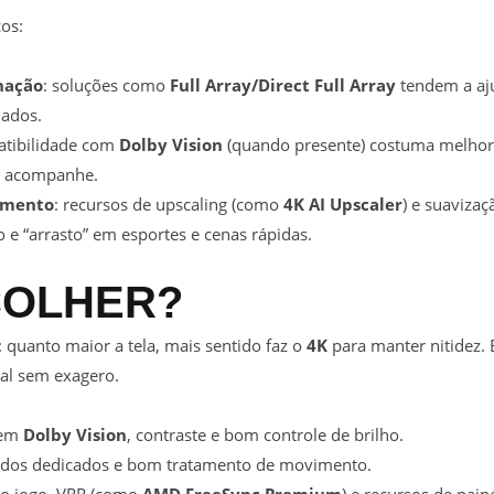
cos:
inação
: soluções como
Full Array/Direct Full Array
tendem a aju
lados.
atibilidade com
Dolby Vision
(quando presente) costuma melhora
V acompanhe.
imento
: recursos de upscaling (como
4K AI Upscaler
) e suavizaç
 e “arrasto” em esportes e cenas rápidas.
COLHER?
: quanto maior a tela, mais sentido faz o
4K
para manter nitidez
eal sem exagero.
 em
Dolby Vision
, contraste e bom controle de brilho.
odos dedicados e bom tratamento de movimento.