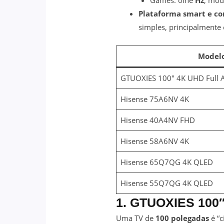
Games: olhe
Hz
, mod
Plataforma smart e co
simples, principalmente 
Model
GTUOXIES 100″ 4K UHD Full 
Hisense 75A6NV 4K
Hisense 40A4NV FHD
Hisense 58A6NV 4K
Hisense 65Q7QG 4K QLED
Hisense 55Q7QG 4K QLED
1. GTUOXIES 100″
Uma TV de
100 polegadas
é “c