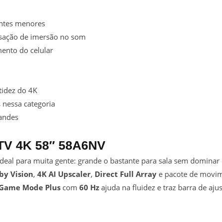
entes menores
sação de imersão no som
mento do celular
itidez do 4K
 nessa categoria
randes
 TV 4K 58″ 58A6NV
eal para muita gente: grande o bastante para sala sem dominar 
by Vision
,
4K AI Upscaler
,
Direct Full Array
e pacote de movim
Game Mode Plus
com
60 Hz
ajuda na fluidez e traz barra de ajus