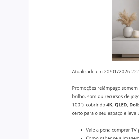
Atualizado em 20/01/2026 22:
Promoções relâmpago somem rá
brilho, som ou recursos de jog
100″), cobrindo
4K
,
QLED
,
Dol
certo para o seu espaço e lev
Vale a pena comprar TV 
Como saber se a imagem