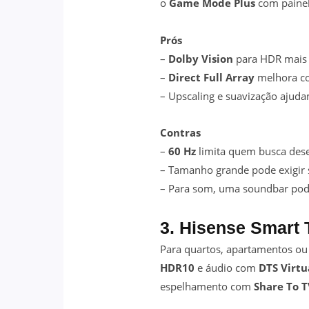
o
Game Mode Plus
com paine
Prós
–
Dolby Vision
para HDR mais 
–
Direct Full Array
melhora con
– Upscaling e suavização ajud
Contras
–
60 Hz
limita quem busca des
– Tamanho grande pode exigir
– Para som, uma soundbar pod
3. Hisense Smart
Para quartos, apartamentos ou
HDR10
e áudio com
DTS Virtu
espelhamento com
Share To T