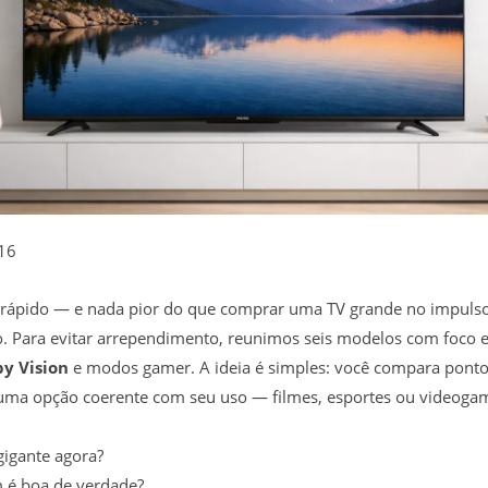
16
pido — e nada pior do que comprar uma TV grande no impulso e
o. Para evitar arrependimento, reunimos seis modelos com foco e
by Vision
e modos gamer. A ideia é simples: você compara ponto
a uma opção coerente com seu uso — filmes, esportes ou videoga
gigante agora?
 é boa de verdade?