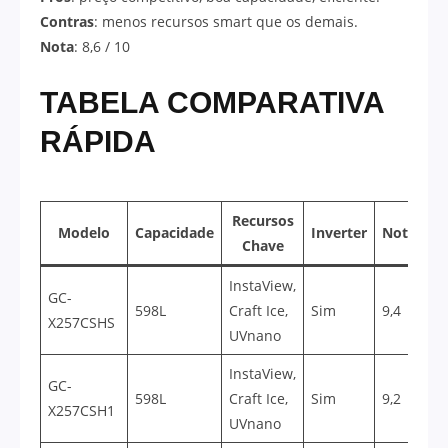
Contras
: menos recursos smart que os demais.
Nota
: 8,6 / 10
TABELA COMPARATIVA
RÁPIDA
Recursos
Modelo
Capacidade
Inverter
Nota
Chave
InstaView,
GC-
598L
Craft Ice,
Sim
9,4
X257CSHS
UVnano
InstaView,
GC-
598L
Craft Ice,
Sim
9,2
X257CSH1
UVnano