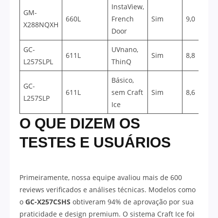
InstaView,
GM-
660L
French
Sim
9,0
X288NQXH
Door
GC-
UVnano,
611L
Sim
8,8
L257SLPL
ThinQ
Básico,
GC-
611L
sem Craft
Sim
8,6
L257SLP
Ice
O QUE DIZEM OS
TESTES E USUÁRIOS
Primeiramente, nossa equipe avaliou mais de 600
reviews verificados e análises técnicas. Modelos como
o
GC-X257CSHS
obtiveram 94% de aprovação por sua
praticidade e design premium. O sistema Craft Ice foi