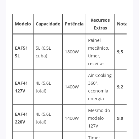
Recursos
Modelo
Capacidade
Potência
Nota
Extras
Painel
EAF51
5L (6,5L
mecânico,
1800W
9,5
5L
cuba)
timer,
receitas
Air Cooking
EAF41
4L (5,6L
360°,
1400W
9,2
127V
total)
economia
energia
Mesmo do
EAF41
4L (5,6L
1400W
modelo
9,0
220V
total)
127V
Timer,