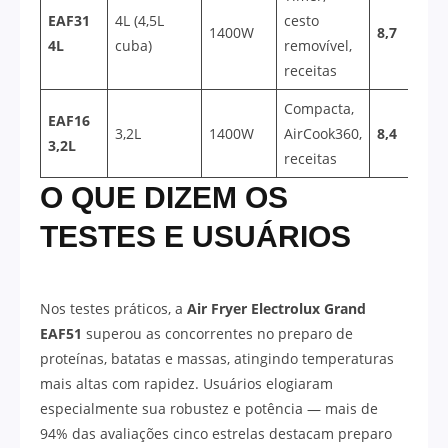
EAF31
4L (4,5L
cesto
1400W
8,7
4L
cuba)
removível,
receitas
Compacta,
EAF16
3,2L
1400W
AirCook360,
8,4
3,2L
receitas
O QUE DIZEM OS
TESTES E USUÁRIOS
Nos testes práticos, a
Air Fryer Electrolux Grand
EAF51
superou as concorrentes no preparo de
proteínas, batatas e massas, atingindo temperaturas
mais altas com rapidez. Usuários elogiaram
especialmente sua robustez e potência — mais de
94% das avaliações cinco estrelas destacam preparo