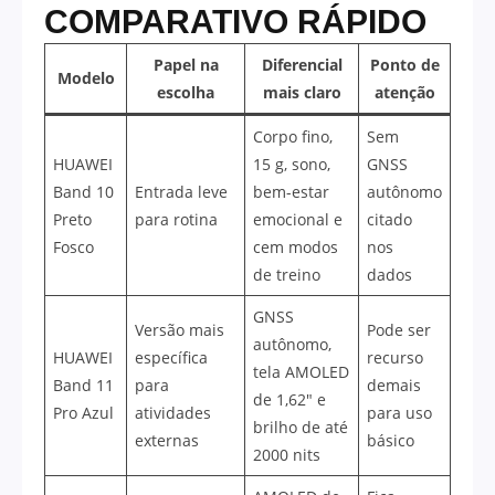
COMPARATIVO RÁPIDO
Papel na
Diferencial
Ponto de
Modelo
escolha
mais claro
atenção
Corpo fino,
Sem
HUAWEI
15 g, sono,
GNSS
Band 10
Entrada leve
bem-estar
autônomo
Preto
para rotina
emocional e
citado
Fosco
cem modos
nos
de treino
dados
GNSS
Versão mais
Pode ser
autônomo,
HUAWEI
específica
recurso
tela AMOLED
Band 11
para
demais
de 1,62″ e
Pro Azul
atividades
para uso
brilho de até
externas
básico
2000 nits