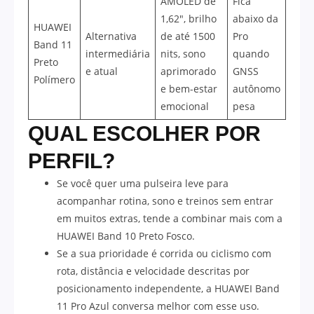
AMOLED de
Fica
1,62″, brilho
abaixo da
HUAWEI
Alternativa
de até 1500
Pro
Band 11
intermediária
nits, sono
quando
Preto
e atual
aprimorado
GNSS
Polímero
e bem-estar
autônomo
emocional
pesa
QUAL ESCOLHER POR
PERFIL?
Se você quer uma pulseira leve para
acompanhar rotina, sono e treinos sem entrar
em muitos extras, tende a combinar mais com a
HUAWEI Band 10 Preto Fosco.
Se a sua prioridade é corrida ou ciclismo com
rota, distância e velocidade descritas por
posicionamento independente, a HUAWEI Band
11 Pro Azul conversa melhor com esse uso.