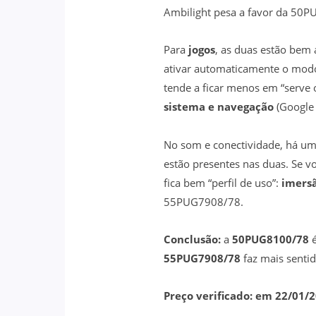
Ambilight pesa a favor da 50
Para
jogos
, as duas estão bem 
ativar automaticamente o modo 
tende a ficar menos em “serve
sistema e navegação
(Google 
No som e conectividade, há um
estão presentes nas duas. Se v
fica bem “perfil de uso”:
imersã
55PUG7908/78.
Conclusão:
a
50PUG8100/78
é
55PUG7908/78
faz mais senti
Preço verificado: em 22/01/