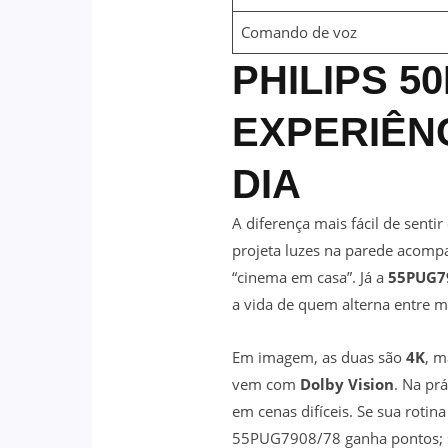
Comando de voz
PHILIPS 5
EXPERIÊNC
DIA
A diferença mais fácil de sentir
projeta luzes na parede acomp
“cinema em casa”. Já a
55PUG7
a vida de quem alterna entre m
Em imagem, as duas são
4K
, m
vem com
Dolby Vision
. Na pr
em cenas difíceis. Se sua roti
55PUG7908/78 ganha pontos; se