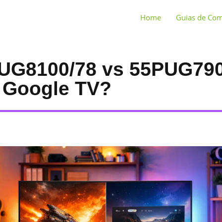
Home
Guias de Co
PUG8100/78 vs 55PUG790
 Google TV?