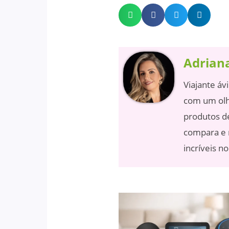
Adriana
Viajante áv
com um olh
produtos de
compara e 
incríveis n