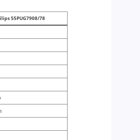
ilips 55PUG7908/78
n
s