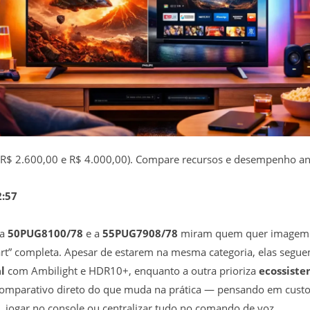
R$ 2.600,00 e R$ 4.000,00). Compare recursos e desempenho ant
2:57
 a
50PUG8100/78
e a
55PUG7908/78
miram quem quer imagem m
art” completa. Apesar de estarem na mesma categoria, elas segu
l
com Ambilight e HDR10+, enquanto a outra prioriza
ecossiste
 comparativo direto do que muda na prática — pensando em custo-
s, jogar no console ou centralizar tudo no comando de voz.