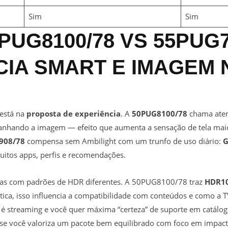
Sim
Sim
0PUG8100/78 VS 55PUG7
IA SMART E IMAGEM N
 está na
proposta de experiência
. A
50PUG8100/78
chama ate
anhando a imagem — efeito que aumenta a sensação de tela maio
908/78
compensa sem Ambilight com um trunfo de uso diário:
G
uitos apps, perfis e recomendações.
as com padrões de HDR diferentes. A 50PUG8100/78 traz
HDR1
ática, isso influencia a compatibilidade com conteúdos e como a TV
na é streaming e você quer máxima “certeza” de suporte em catálo
 você valoriza um pacote bem equilibrado com foco em impacto