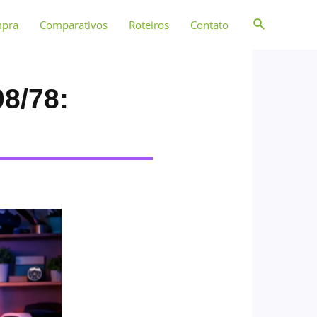
mpra
Comparativos
Roteiros
Contato
8/78: