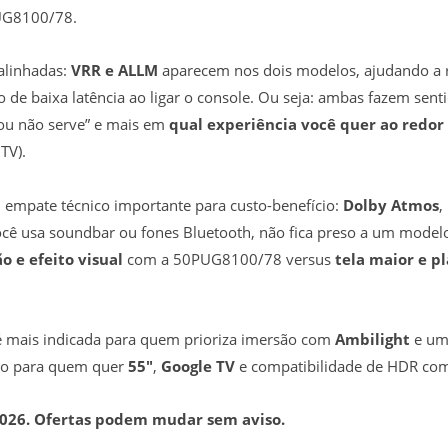
PUG8100/78.
alinhadas:
VRR e ALLM
aparecem nos dois modelos, ajudando a r
de baixa latência ao ligar o console. Ou seja: ambas fazem sent
 ou não serve” e mais em
qual experiência você quer ao redo
TV).
 empate técnico importante para custo-benefício:
Dolby Atmos
,
ocê usa soundbar ou fones Bluetooth, não fica preso a um modelo
o e efeito visual
com a 50PUG8100/78 versus
tela maior e p
 mais indicada para quem prioriza imersão com
Ambilight
e um
do para quem quer
55″
,
Google TV
e compatibilidade de HDR c
2026. Ofertas podem mudar sem aviso.