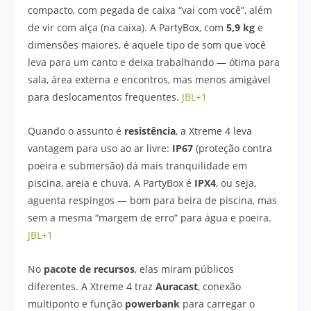
compacto, com pegada de caixa “vai com você”, além
de vir com alça (na caixa). A PartyBox, com
5,9 kg
e
dimensões maiores, é aquele tipo de som que você
leva para um canto e deixa trabalhando — ótima para
sala, área externa e encontros, mas menos amigável
para deslocamentos frequentes.
JBL+1
Quando o assunto é
resistência
, a Xtreme 4 leva
vantagem para uso ao ar livre:
IP67
(proteção contra
poeira e submersão) dá mais tranquilidade em
piscina, areia e chuva. A PartyBox é
IPX4
, ou seja,
aguenta respingos — bom para beira de piscina, mas
sem a mesma “margem de erro” para água e poeira.
JBL+1
No
pacote de recursos
, elas miram públicos
diferentes. A Xtreme 4 traz
Auracast
, conexão
multiponto e função
powerbank
para carregar o