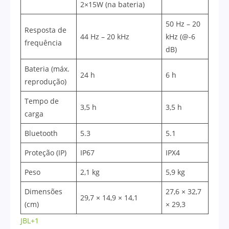
2×15W (na bateria)
50 Hz – 20
Resposta de
44 Hz – 20 kHz
kHz (@-6
frequência
dB)
Bateria (máx.
24 h
6 h
reprodução)
Tempo de
3,5 h
3,5 h
carga
Bluetooth
5.3
5.1
Proteção (IP)
IP67
IPX4
Peso
2,1 kg
5,9 kg
Dimensões
27,6 × 32,7
29,7 × 14,9 × 14,1
(cm)
× 29,3
JBL+1