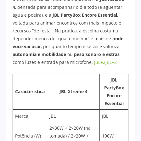
4
, pensada para acompanhar o dia todo (e aguentar
água e poeira), e a
JBL PartyBox Encore Essential
,
voltada para animar encontros com mais impacto e
recursos “de festa”. Na prática, a escolha costuma
depender menos de “qual é melhor” e mais de
onde
você vai usar
, por quanto tempo e se você valoriza
autonomia e mobilidade
ou
peso sonoro e extras
como luzes e entrada para microfone.
JBL+2JBL+2
JBL
PartyBox
Característica
JBL Xtreme 4
Encore
Essential
Marca
JBL
JBL
2×30W + 2×20W (na
Potência (W)
tomada) / 2×20W +
100W