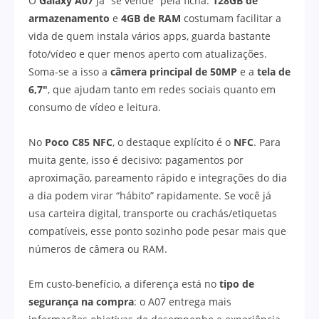
O
Galaxy A07
já “se vende” pela ficha:
128GB de
armazenamento
e
4GB de RAM
costumam facilitar a
vida de quem instala vários apps, guarda bastante
foto/vídeo e quer menos aperto com atualizações.
Soma-se a isso a
câmera principal de 50MP
e a
tela de
6,7″
, que ajudam tanto em redes sociais quanto em
consumo de vídeo e leitura.
No
Poco C85 NFC
, o destaque explícito é o
NFC
. Para
muita gente, isso é decisivo: pagamentos por
aproximação, pareamento rápido e integrações do dia
a dia podem virar “hábito” rapidamente. Se você já
usa carteira digital, transporte ou crachás/etiquetas
compatíveis, esse ponto sozinho pode pesar mais que
números de câmera ou RAM.
Em custo-benefício, a diferença está no
tipo de
segurança na compra
: o A07 entrega mais