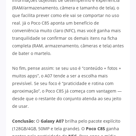
informações objetivas de desempenho e experiência
(RAM/armazenamento, câmera e tamanho de tela), o
que facilita prever como ele vai se comportar no uso
real. Já o Poco C85 aponta um benefício de
conveniência muito claro (NFC), mas você ganha mais
tranquilidade se confirmar os demais itens na ficha
completa (RAM, armazenamento, câmeras e tela) antes
de bater o martelo.
No fim, pense assim: se seu uso é “conteúdo + fotos +
muitos apps”, o A07 tende a ser a escolha mais
previsível. Se seu foco é “praticidade e rotina com
aproximação”, o Poco C85 já começa com vantagem —
desde que o restante do conjunto atenda ao seu jeito
de usar.
Conclusão:
O
Galaxy A07
brilha pelo pacote explícito
(128GB/4GB, 50MP e tela grande). O
Poco C85
ganha