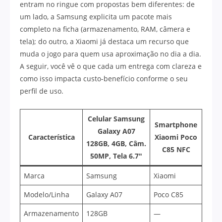
entram no ringue com propostas bem diferentes: de
um lado, a Samsung explicita um pacote mais
completo na ficha (armazenamento, RAM, câmera e
tela); do outro, a Xiaomi já destaca um recurso que
muda o jogo para quem usa aproximação no dia a dia.
A seguir, você vê o que cada um entrega com clareza e
como isso impacta custo-benefício conforme o seu
perfil de uso.
Celular Samsung
Smartphone
Galaxy A07
Característica
Xiaomi Poco
128GB, 4GB, Câm.
C85 NFC
50MP, Tela 6.7″
Marca
Samsung
Xiaomi
Modelo/Linha
Galaxy A07
Poco C85
Armazenamento
128GB
—