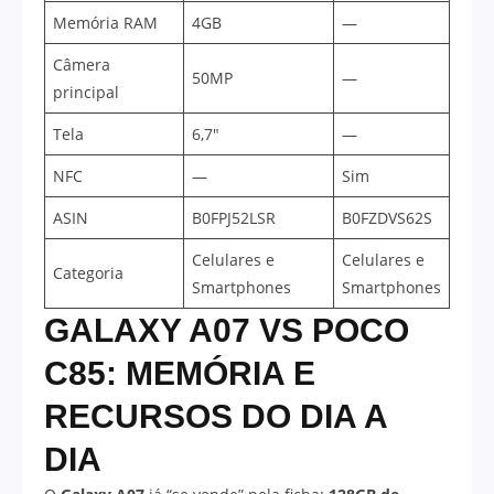
Memória RAM
4GB
—
Câmera
50MP
—
principal
Tela
6,7″
—
NFC
—
Sim
ASIN
B0FPJ52LSR
B0FZDVS62S
Celulares e
Celulares e
Categoria
Smartphones
Smartphones
GALAXY A07 VS POCO
C85: MEMÓRIA E
RECURSOS DO DIA A
DIA