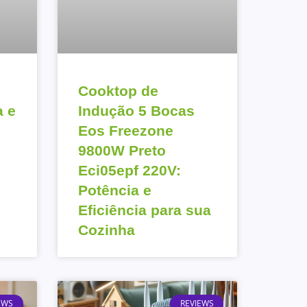
Cooktop de
a e
Indução 5 Bocas
Eos Freezone
9800W Preto
Eci05epf 220V:
Potência e
Eficiência para sua
Cozinha
EWS
REVIEWS