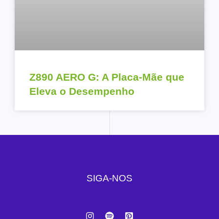
Z890 AERO G: A Placa-Mãe que
Eleva o Desempenho
SIGA-NOS