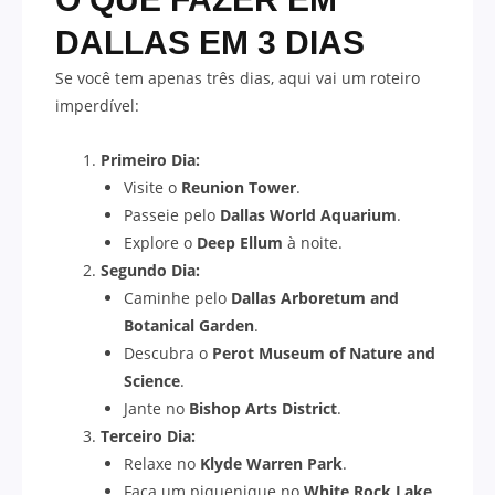
DALLAS
EM 3 DIAS
Se você tem apenas três dias, aqui vai um roteiro
imperdível:
Primeiro Dia:
Visite o
Reunion Tower
.
Passeie pelo
Dallas World Aquarium
.
Explore o
Deep Ellum
à noite.
Segundo Dia:
Caminhe pelo
Dallas Arboretum and
Botanical Garden
.
Descubra o
Perot Museum of Nature and
Science
.
Jante no
Bishop Arts District
.
Terceiro Dia:
Relaxe no
Klyde Warren Park
.
Faça um piquenique no
White Rock Lake
.