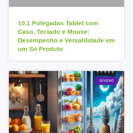
10,1 Polegadas Tablet com
Caso, Teclado e Mouse:
Desempenho e Versatilidade em
um Só Produto
REVIEWS