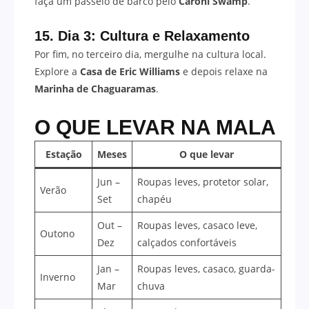
faça um passeio de barco pelo
Caroni Swamp
.
15. Dia 3: Cultura e Relaxamento
Por fim, no terceiro dia, mergulhe na cultura local.
Explore a
Casa de Eric Williams
e depois relaxe na
Marinha de Chaguaramas
.
O QUE LEVAR NA MALA
Estação
Meses
O que levar
Jun –
Roupas leves, protetor solar,
Verão
Set
chapéu
Out –
Roupas leves, casaco leve,
Outono
Dez
calçados confortáveis
Jan –
Roupas leves, casaco, guarda-
Inverno
Mar
chuva